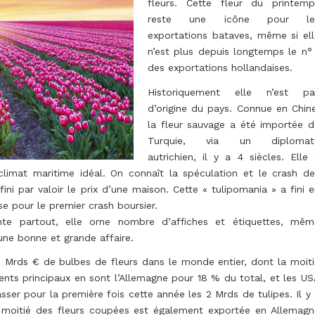
fleurs. Cette fleur du printemp
reste une icône pour le
exportations bataves, même si ell
n’est plus depuis longtemps le n° 
des exportations hollandaises.
Historiquement elle n’est pa
d’origine du pays. Connue en Chine
la fleur sauvage a été importée d
Turquie, via un diplomat
autrichien, il y a 4 siècles. Elle
limat maritime idéal. On connaît la spéculation et le crash de
fini par valoir le prix d’une maison. Cette « tulipomania » a fini 
e pour le premier crash boursier.
inte partout, elle orne nombre d’affiches et étiquettes, mêm
 une bonne et grande affaire.
 Mrds € de bulbes de fleurs dans le monde entier, dont la moiti
ients principaux en sont l’Allemagne pour 18 % du total, et les U
ser pour la première fois cette année les 2 Mrds de tulipes. Il y
a moitié des fleurs coupées est également exportée en Allemagn