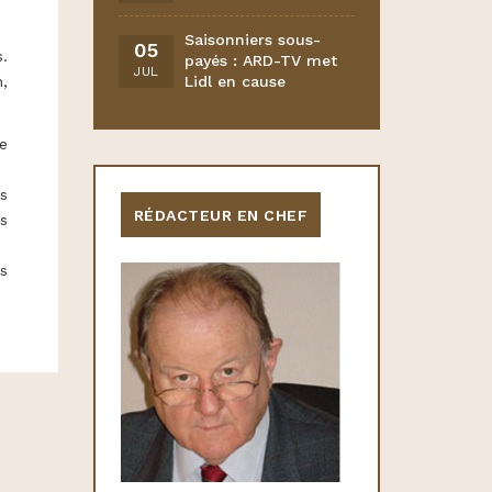
Saisonniers sous-
05
.
payés : ARD-TV met
JUL
,
Lidl en cause
ue
us
RÉDACTEUR EN CHEF
rs
rs