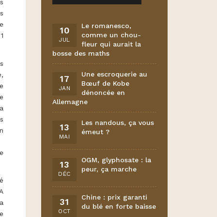
s
s
e
Le romanesco,
10
comme un chou-
1
JUL
fleur qui aurait la
bosse des maths
s
Une escroquerie au
,
17
Bœuf de Kobe
e
JAN
dénoncée en
e
Allemagne
 a
s
Les nandous, ça vous
13
en
émeut ?
MAI
e
OGM, glyphosate : la
13
peur, ça marche
DÉC
é
SA
Chine : prix garanti
31
 a
du blé en forte baisse
OCT
e