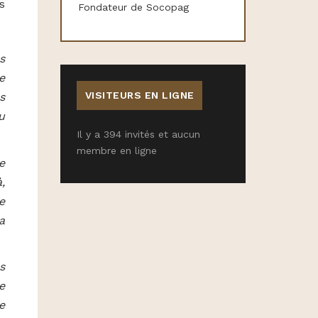
s
Fondateur de Socopag
s
e
VISITEURS EN LIGNE
s
u
Il y a 394 invités et aucun
membre en ligne
e
,
e
a
s
e
e