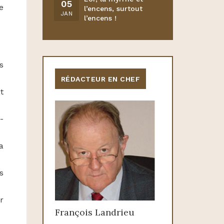
05
e
l’encens, surtout
JAN
l’encens !
s
RÉDACTEUR EN CHEF
t
-
a
s
r
François Landrieu