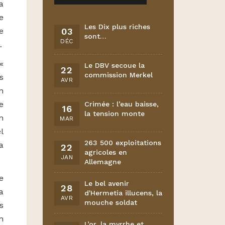
a
e
Les Dix plus riches
e
03
sont…
DÉC
…
«
Le DBV secoue la
22
commission Merkel
s
AVR
n
e
Crimée : l’eau baisse,
16
la tension monte
n
MAR
l
263 500 exploitations
a
22
agricoles en
JAN
Allemagne
e
Le bel avenir
28
a
d'Hermetia illucens, la
AVR
mouche soldat
s
n
L’or, la myrrhe et