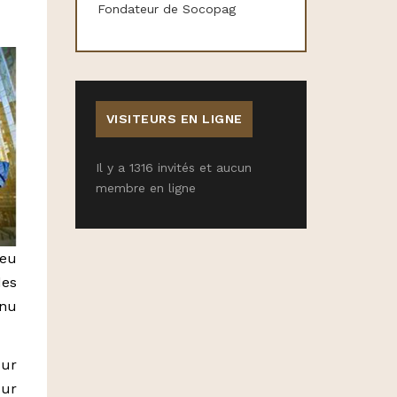
Fondateur de Socopag
VISITEURS EN LIGNE
Il y a 1316 invités et aucun
membre en ligne
eu
des
enu
our
ur