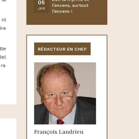
05
l’encens, surtout
JAN
l’encens !
 ni
ire
tte
RÉDACTEUR EN CHEF
éel
dra
François Landrieu