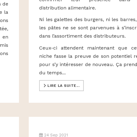
s de
distribution alimentaire.
e la
Ni les galettes des burgers, ni les barres,
ions
les pâtes ne se sont parvenues à s’inscr
tée,
dans l’assortiment des distributeurs.
s en
omis
Ceux-ci attendent maintenant que ce
ions
niche fasse la preuve de son potentiel r
pour s’y intéresser de nouveau. Ça pren
du temps...
LIRE LA SUITE...
24 Sep 2021