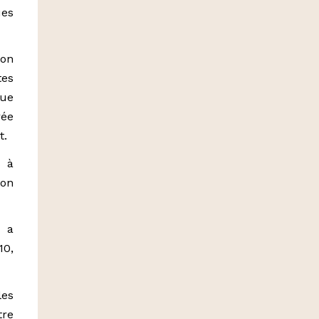
ues
on
tes
ue
rée
t.
s à
ion
n a
10,
es
tre