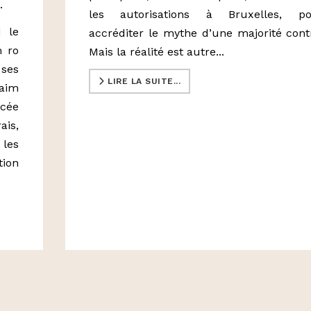
.
les autorisations à Bruxelles, po
d le
accréditer le mythe d’une majorité cont
m ro
Mais la réalité est autre...
 ses
LIRE LA SUITE...
faim
cée
ais,
 les
tion