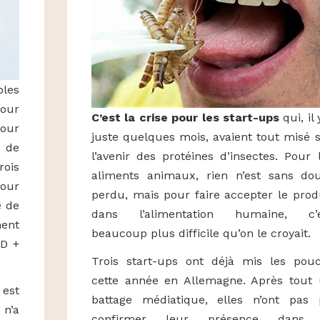
bles
pour
C’est la crise pour les start-ups
qui, il 
our
juste quelques mois, avaient tout misé 
 de
l’avenir des protéines d’insectes. Pour 
rois
aliments animaux, rien n’est sans do
pour
perdu, mais pour faire accepter le prod
e de
dans l’alimentation humaine, c’e
ment
beaucoup plus difficile qu’on le croyait.
PD +
Trois start-ups ont déjà mis les pou
cette année en Allemagne. Après tout
 est
battage médiatique, elles n’ont pas
n’a
confirmer leur présence dans 