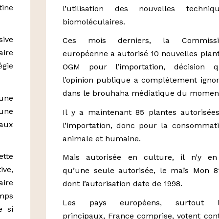
ine
l’utilisation des nouvelles techniq
biomoléculaires.
sive
Ces mois derniers, la Commissi
aire
européenne a autorisé 10 nouvelles plan
égie
OGM pour l’importation, décision q
l’opinion publique a complètement igno
dans le brouhaha médiatique du momen
une
’une
Il y a maintenant 85 plantes autorisée
aux
l’importation, donc pour la consommat
animale et humaine.
ette
Mais autorisée en culture, il n’y e
ive,
qu’une seule autorisée, le maïs Mon 8
aire
dont l’autorisation date de 1998.
mps
Les pays européens, surtout l
e si
principaux, France comprise, votent con