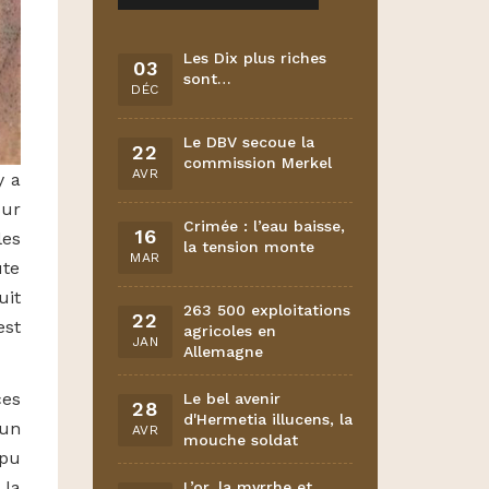
Les Dix plus riches
03
sont…
DÉC
Le DBV secoue la
22
commission Merkel
AVR
y a
sur
Crimée : l’eau baisse,
16
les
la tension monte
MAR
ute
uit
263 500 exploitations
22
st
agricoles en
JAN
Allemagne
ces
Le bel avenir
28
d'Hermetia illucens, la
 un
AVR
mouche soldat
 pu
la
L’or, la myrrhe et