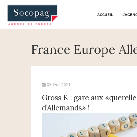
ACCUEIL
L'AGEN
France Europe All
08 Oct 2021
Gross K : gare aux «querelle
d’Allemands» !