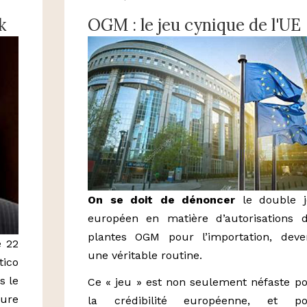
k
OGM : le jeu cynique de l'UE
On se doit de dénoncer
le double j
européen en matière d’autorisations 
plantes OGM pour l’importation, dev
e 22
une véritable routine.
tico
s le
Ce « jeu » est non seulement néfaste p
ure
la crédibilité européenne, et po