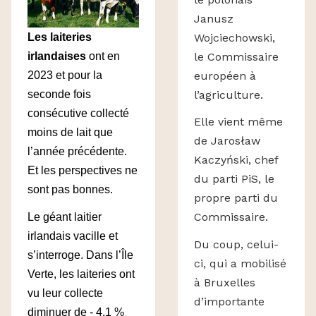
Janusz
Wojciechowski,
Les laiteries
le Commissaire
irlandaises
ont en
européen à
2023 et pour la
l’agriculture.
seconde fois
consécutive collecté
Elle vient même
moins de lait que
de
Jarosław
l’année précédente.
Kaczyński,
chef
Et les perspectives ne
du parti PiS, le
sont pas bonnes.
propre parti du
Commissaire.
Le géant laitier
irlandais vacille et
Du coup, celui-
s’interroge.
Dans l’Île
ci, qui a mobilisé
Verte, les laiteries ont
à Bruxelles
vu leur collecte
d’importante
diminuer de - 4,1 %