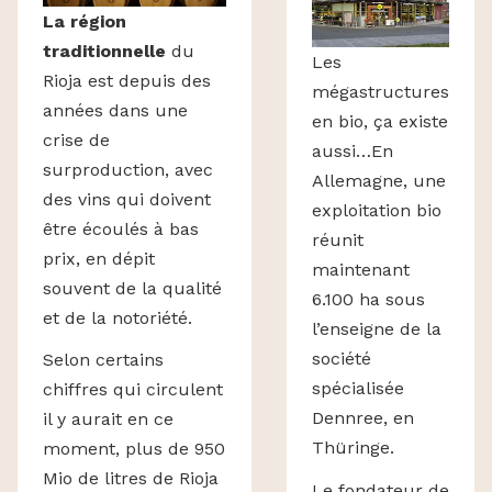
La région
traditionnelle
du
Les
Rioja est depuis des
mégastructures
années dans une
en bio, ça existe
crise de
aussi…En
surproduction, avec
Allemagne, une
des vins qui doivent
exploitation bio
être écoulés à bas
réunit
prix, en dépit
maintenant
souvent de la qualité
6.100 ha sous
et de la notoriété.
l’enseigne de la
société
Selon certains
spécialisée
chiffres qui circulent
Dennree, en
il y aurait en ce
Thüringe.
moment, plus de 950
Mio de litres de Rioja
Le fondateur de