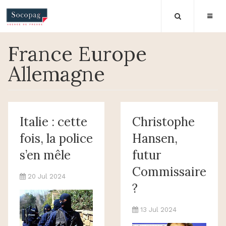
France Europe
Allemagne
Italie : cette
Christophe
fois, la police
Hansen,
s’en mêle
futur
Commissaire
20 Jul 2024
?
13 Jul 2024