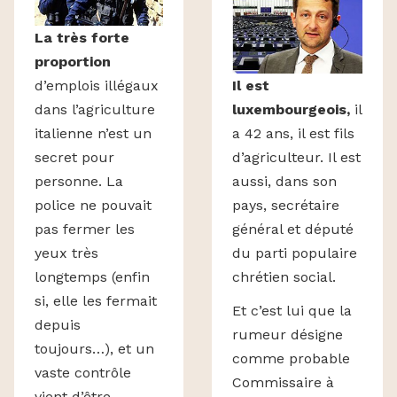
La très forte
proportion
Il est
d’emplois illégaux
luxembourgeois,
il
dans l’agriculture
a 42 ans, il est fils
italienne n’est un
d’agriculteur. Il est
secret pour
aussi, dans son
personne. La
pays, secrétaire
police ne pouvait
général et député
pas fermer les
du parti populaire
yeux très
chrétien social.
longtemps (enfin
si, elle les fermait
Et c’est lui que la
depuis
rumeur désigne
toujours…), et un
comme probable
vaste contrôle
Commissaire à
vient d’être